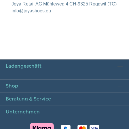
Joya Retail AG Mühleweg 4 CH-9325 Roggwil (TG)
info@joyashoes.eu
Ladengeschäft
Shop
Beratung & Service
Unternehmen