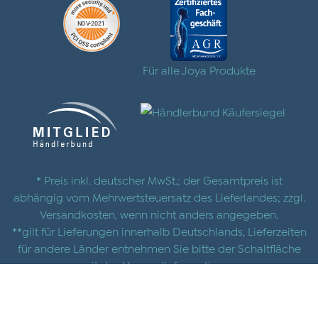
Für alle Joya Produkte
* Preis inkl. deutscher MwSt.; der Gesamtpreis ist
abhängig vom Mehrwertsteuersatz des Lieferlandes; zzgl.
Versandkosten
, wenn nicht anders angegeben.
**gilt für Lieferungen innerhalb Deutschlands, Lieferzeiten
für andere Länder entnehmen Sie bitte der Schaltfläche
mit den
Versandinformationen
© 2025 |
AGB
|
Datenschutz
|
Impressum