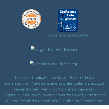
Für alle Joya Produkte
* Preis inkl. deutscher MwSt.; der Gesamtpreis ist
abhängig vom Mehrwertsteuersatz des Lieferlandes; zzgl.
Versandkosten
, wenn nicht anders angegeben.
**gilt für Lieferungen innerhalb Deutschlands, Lieferzeiten
für andere Länder entnehmen Sie bitte der Schaltfläche
mit den
Versandinformationen