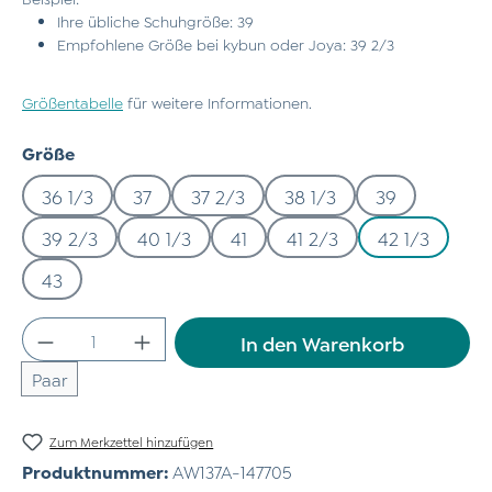
Ihre übliche Schuhgröße: 39
Empfohlene Größe bei kybun oder Joya: 39 2/3
Größentabelle
für weitere Informationen.
auswählen
Größe
36 1/3
37
37 2/3
38 1/3
39
39 2/3
40 1/3
41
41 2/3
42 1/3
43
Produkt Anzahl: Gib den gewünschten Wert
In den Warenkorb
Paar
Zum Merkzettel hinzufügen
Produktnummer:
AW137A-147705