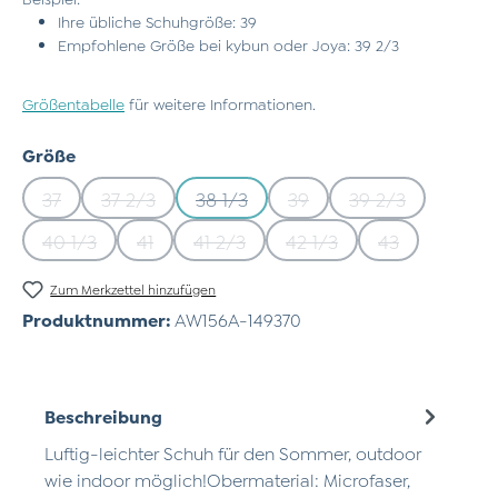
Ihre übliche Schuhgröße: 39
Empfohlene Größe bei kybun oder Joya: 39 2/3
Größentabelle
für weitere Informationen.
auswählen
Größe
37
37 2/3
38 1/3
39
39 2/3
(Diese Option ist zurzeit nicht verfügbar.)
(Diese Option ist zurzeit nicht verfügbar.)
(Diese Option ist zurzeit nicht verfü
(Diese Option ist zurzeit n
(Diese Option is
40 1/3
41
41 2/3
42 1/3
43
(Diese Option ist zurzeit nicht verfügbar.)
(Diese Option ist zurzeit nicht verfügbar.)
(Diese Option ist zurzeit nicht verfü
(Diese Option ist zurzeit
(Diese Option 
Zum Merkzettel hinzufügen
Produktnummer:
AW156A-149370
Beschreibung
Luftig-leichter Schuh für den Sommer, outdoor
wie indoor möglich!Obermaterial: Microfaser,