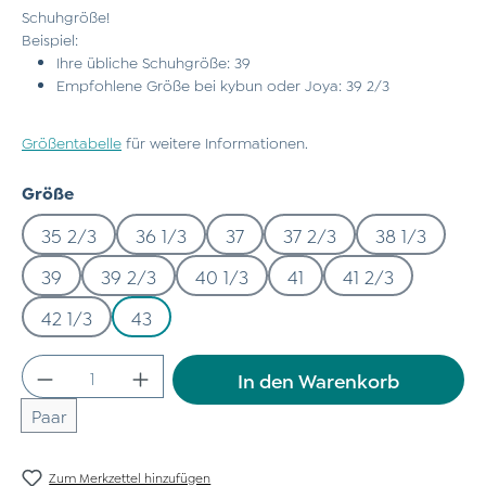
Schuhgröße!
Beispiel:
Ihre übliche Schuhgröße: 39
Empfohlene Größe bei kybun oder Joya: 39 2/3
Größentabelle
für weitere Informationen.
auswählen
Größe
35 2/3
36 1/3
37
37 2/3
38 1/3
39
39 2/3
40 1/3
41
41 2/3
42 1/3
43
Produkt Anzahl: Gib den gewünschten Wert
In den Warenkorb
Paar
Zum Merkzettel hinzufügen