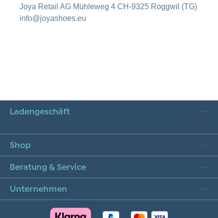
Joya Retail AG Mühleweg 4 CH-9325 Roggwil (TG)
info@joyashoes.eu
Ladengeschäft
Shop
Beratung & Service
Unternehmen