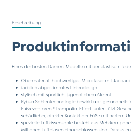
Beschreibung
Produktinformati
Eines der besten Damen-Modelle mit der elastisch-fede
Obermaterial: hochwertiges Microfaser mit Jacqard
farblich abgestimmtes Liniendesign
stylisch mit sportlich-jugendlichem Akzent
Kybun Sohlentechnologie bewirkt u.a.: gesundheits
Fußrezeptoren * Trampolin-Effekt unterstützt Gesu
schädlicher, direkter Kontakt der Füße mit hartem U
spezielle Luftkissensohle besteht aus Mehrkompone
Millionen Luftblasen eingeschlossen sind. Daraus e