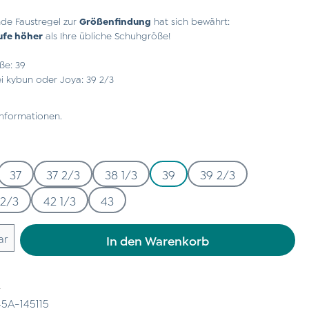
de Faustregel zur
Größenfindung
hat sich bewährt:
ufe höher
als Ihre übliche Schuhgröße!
ße: 39
 kybun oder Joya: 39 2/3
Informationen.
37
37 2/3
38 1/3
39
39 2/3
 2/3
42 1/3
43
 Gib den gewünschten Wert ein oder benu
ar
In den Warenkorb
n
5A-145115