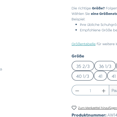
Die richtige
Größe?
Folgen
Wählen Sie
eine Größenst
Beispiel:
Ihre übliche Schuhgrö
Empfohlene Größe bei
Größentabelle
für weitere 
auswählen
Größe
35 2/3
36 1/3
g.
40 1/3
41
41
Produkt Anzahl:
Pa
Zum Merkzettel hinzufüge
Produktnummer:
AW14