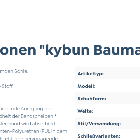
onen "kybun Bauma 
rnden Sohle.
Artikeltyp:
-Stoff
Modell:
Schuhform:
fördernde Anregung der
Weite:
ndheit der Bandscheiben *
ntergrund wird absorbiert
Stil/Verwendung:
nten-Polyurethan (PU), in dem
Schließvarianten:
ntsteht eine hervorragende