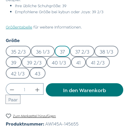
Ihre übliche Schuhgröße: 39
Empfohlene Größe bei kybun oder Joya: 39 2/3
Größentabelle
für weitere Informationen.
auswählen
Größe
35 2/3
36 1/3
37
37 2/3
38 1/3
39
39 2/3
40 1/3
41
41 2/3
42 1/3
43
Produkt Anzahl: Gib den gewünschten Wert
In den Warenkorb
Paar
Zum Merkzettel hinzufügen
Produktnummer:
AW145A-145655