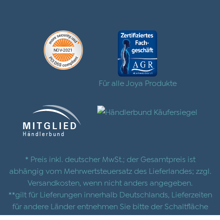
Für alle Joya Produkte
* Preis inkl. deutscher MwSt.; der Gesamtpreis ist
abhängig vom Mehrwertsteuersatz des Lieferlandes; zzgl.
Versandkosten
, wenn nicht anders angegeben.
**gilt für Lieferungen innerhalb Deutschlands, Lieferzeiten
für andere Länder entnehmen Sie bitte der Schaltfläche
mit den
Versandinformationen