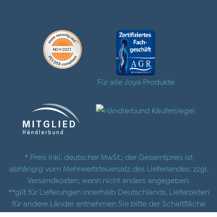
Für alle Joya Produkte
* Preis inkl. deutscher MwSt.; der Gesamtpreis ist
abhängig vom Mehrwertsteuersatz des Lieferlandes; zzgl.
Versandkosten
, wenn nicht anders angegeben.
**gilt für Lieferungen innerhalb Deutschlands, Lieferzeiten
für andere Länder entnehmen Sie bitte der Schaltfläche
mit den
Versandinformationen