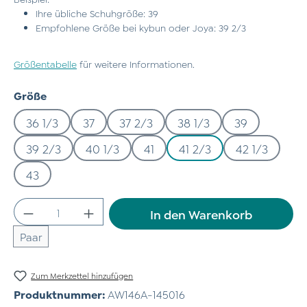
Ihre übliche Schuhgröße: 39
Empfohlene Größe bei kybun oder Joya: 39 2/3
Größentabelle
für weitere Informationen.
auswählen
Größe
36 1/3
37
37 2/3
38 1/3
39
39 2/3
40 1/3
41
41 2/3
42 1/3
43
Produkt Anzahl: Gib den gewünschten Wert
In den Warenkorb
Paar
Zum Merkzettel hinzufügen
Produktnummer:
AW146A-145016