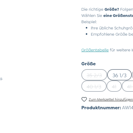
Die richtige
Größe?
Folgen
Wählen Sie
eine Größenst
Beispiel:
Ihre übliche Schuhgrö
Empfohlene Größe bei
Größentabelle
für weitere 
auswählen
Größe
35 2/3
36 1/3
(Diese Option ist z
g.
40 1/3
41
41
(Diese Option ist z
(Diese Op
Zum Merkzettel hinzufüge
Produktnummer:
AW14