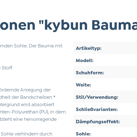
onen "kybun Bauma 
ernden Sohle. Der Bauma mit
Artikeltyp:
Modell:
-Stoff
Schuhform:
Weite:
fördernde Anregung der
ndheit der Bandscheiben *
Stil/Verwendung:
ntergrund wird absorbiert
Schließvarianten:
nten-Polyurethan (PU), in dem
ntsteht eine hervorragende
Dämpfungseffekt:
r Sohle verhindern durch
Sohle: