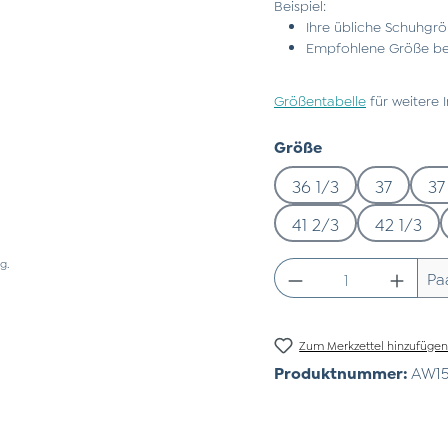
Beispiel:
Ihre übliche Schuhgrö
Empfohlene Größe bei
Größentabelle
für weitere 
auswählen
Größe
36 1/3
37
37
41 2/3
42 1/3
g.
Produkt Anzahl:
Pa
Zum Merkzettel hinzufüge
Produktnummer:
AW15