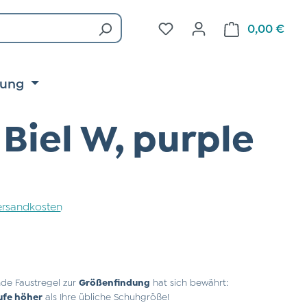
Du hast 0 Produkte auf d
0,00 €
Ware
tung
Biel W, purple
 Versandkosten
de Faustregel zur
Größenfindung
hat sich bewährt:
ufe höher
als Ihre übliche Schuhgröße!