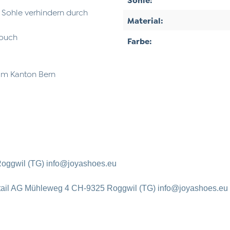
r Sohle verhindern durch
Material:
Touch
Farbe:
 im Kanton Bern
oggwil (TG) info@joyashoes.eu
tail AG Mühleweg 4 CH-9325 Roggwil (TG) info@joyashoes.eu