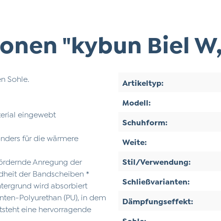
onen "kybun Biel W,
n Sohle.
Artikeltyp:
Modell:
terial eingewebt
Schuhform:
onders für die wärmere
Weite:
fördernde Anregung der
Stil/Verwendung:
ndheit der Bandscheiben *
Schließvarianten:
ntergrund wird absorbiert
nten-Polyurethan (PU), in dem
Dämpfungseffekt:
ntsteht eine hervorragende
Sohle: