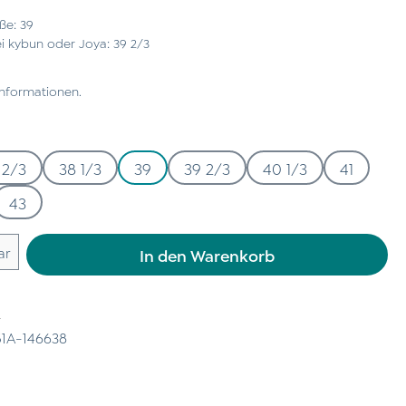
ße: 39
 kybun oder Joya: 39 2/3
Informationen.
 2/3
38 1/3
39
39 2/3
40 1/3
41
43
 Gib den gewünschten Wert ein oder benu
ar
In den Warenkorb
n
1A-146638