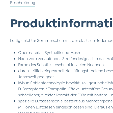
Beschreibung
Produktinformati
Luftig-leichter Sommerschuh mit der elastisch-federnde
Obermaterial: Synthetik und Mesh
Nach vorn verlaufendes Streifendesign ist in das Ma
Farbe des Schaftes erscheint in vielen Nuancen
durch seitlich eingearbeitete Lüftungsbereiche bes
Jahreszeit geeignet
Kybun Sohlentechnologie bewirkt u.a.: gesundheits
Fußrezeptoren * Trampolin-Effekt unterstützt Gesu
schädlicher, direkter Kontakt der Füße mit hartem U
spezielle Luftkissensohle besteht aus Mehrkompone
Millionen Luftblasen eingeschlossen sind. Daraus e
Dämpfungswirkung.