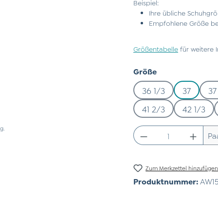
Beispiel:
Ihre übliche Schuhgrö
Empfohlene Größe bei
Größentabelle
für weitere 
auswählen
Größe
36 1/3
37
37
41 2/3
42 1/3
g.
Produkt Anzahl:
Pa
Zum Merkzettel hinzufüge
Produktnummer:
AW15