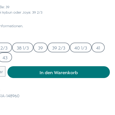
ße: 39
 kybun oder Joya: 39 2/3
Informationen.
 2/3
38 1/3
39
39 2/3
40 1/3
41
43
 Gib den gewünschten Wert ein oder benu
ar
In den Warenkorb
n
1A-148960