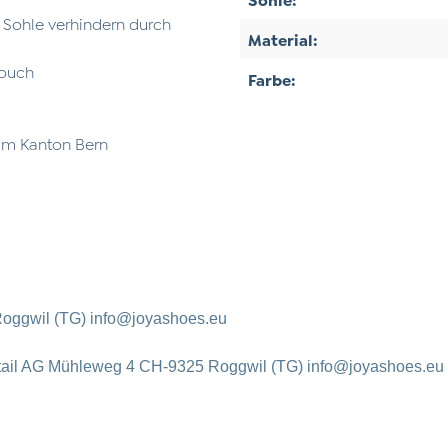
r Sohle verhindern durch
Material:
Touch
Farbe:
 im Kanton Bern
oggwil (TG) info@joyashoes.eu
tail AG Mühleweg 4 CH-9325 Roggwil (TG) info@joyashoes.eu