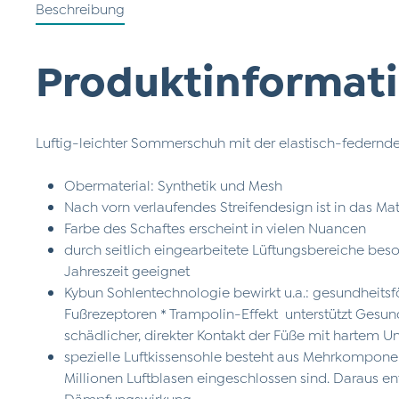
Beschreibung
Produktinformati
Luftig-leichter Sommerschuh mit der elastisch-federnde
Obermaterial: Synthetik und Mesh
Nach vorn verlaufendes Streifendesign ist in das Ma
Farbe des Schaftes erscheint in vielen Nuancen
durch seitlich eingearbeitete Lüftungsbereiche bes
Jahreszeit geeignet
Kybun Sohlentechnologie bewirkt u.a.: gesundheits
Fußrezeptoren * Trampolin-Effekt unterstützt Gesu
schädlicher, direkter Kontakt der Füße mit hartem U
spezielle Luftkissensohle besteht aus Mehrkompone
Millionen Luftblasen eingeschlossen sind. Daraus e
Dämpfungswirkung.