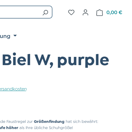
Du hast 0 Produkte auf d
0,00 €
Ware
tung
Biel W, purple
 Versandkosten
de Faustregel zur
Größenfindung
hat sich bewährt:
ufe höher
als Ihre übliche Schuhgröße!