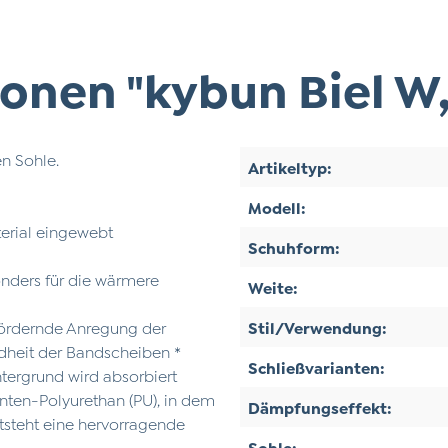
onen "kybun Biel W,
n Sohle.
Artikeltyp:
Modell:
terial eingewebt
Schuhform:
onders für die wärmere
Weite:
fördernde Anregung der
Stil/Verwendung:
ndheit der Bandscheiben *
Schließvarianten:
ntergrund wird absorbiert
nten-Polyurethan (PU), in dem
Dämpfungseffekt:
ntsteht eine hervorragende
Sohle: