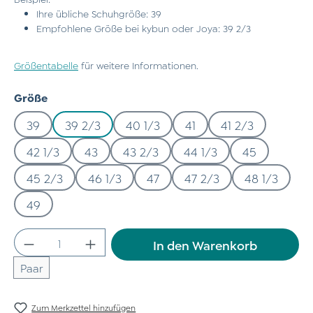
Ihre übliche Schuhgröße: 39
Empfohlene Größe bei kybun oder Joya: 39 2/3
Größentabelle
für weitere Informationen.
auswählen
Größe
39
39 2/3
40 1/3
41
41 2/3
42 1/3
43
43 2/3
44 1/3
45
45 2/3
46 1/3
47
47 2/3
48 1/3
49
Produkt Anzahl: Gib den gewünschten Wert
In den Warenkorb
Paar
Zum Merkzettel hinzufügen