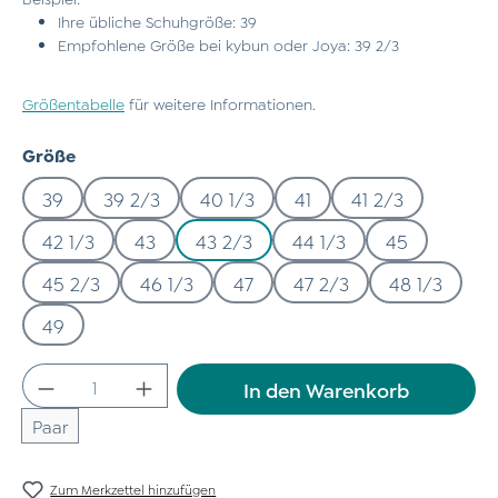
Ihre übliche Schuhgröße: 39
Empfohlene Größe bei kybun oder Joya: 39 2/3
Größentabelle
für weitere Informationen.
auswählen
Größe
39
39 2/3
40 1/3
41
41 2/3
42 1/3
43
43 2/3
44 1/3
45
45 2/3
46 1/3
47
47 2/3
48 1/3
49
Produkt Anzahl: Gib den gewünschten Wert
In den Warenkorb
Paar
Zum Merkzettel hinzufügen