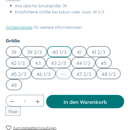
Ihre übliche Schuhgröße: 39
Empfohlene Größe bei kybun oder Joya: 39 2/3
Größentabelle
für weitere Informationen.
auswählen
Größe
39
39 2/3
40 1/3
41
41 2/3
42 1/3
43
43 2/3
44 1/3
45
45 2/3
46 1/3
47
47 2/3
48 1/3
(Diese Option ist zurzeit nicht ve
49
Produkt Anzahl: Gib den gewünschten Wert
In den Warenkorb
Paar
Zum Merkzettel hinzufügen