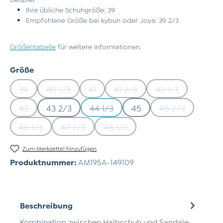
Ihre übliche Schuhgröße: 39
Empfohlene Größe bei kybun oder Joya: 39 2/3
Größentabelle
für weitere Informationen.
auswählen
Größe
39
40 1/3
41
41 2/3
42 1/3
(Diese Option ist zurzeit nicht verfügbar.)
(Diese Option ist zurzeit nicht verfügbar.)
(Diese Option ist zurzeit nicht verfügb
(Diese Option ist zurzeit nic
(Diese Option ist
43
43 2/3
44 1/3
45
45 2/3
(Diese Option ist zurzeit nicht verfügbar.)
(Diese Option ist zurzeit nicht verf
(Diese Option i
46 1/3
47 2/3
48 1/3
(Diese Option ist zurzeit nicht verfügbar.)
(Diese Option ist zurzeit nicht verfügbar.)
(Diese Option ist zurzeit nicht 
Zum Merkzettel hinzufügen
Produktnummer:
AM195A-149109
Beschreibung
Kombination zwischen Halbschuh und Sandale,