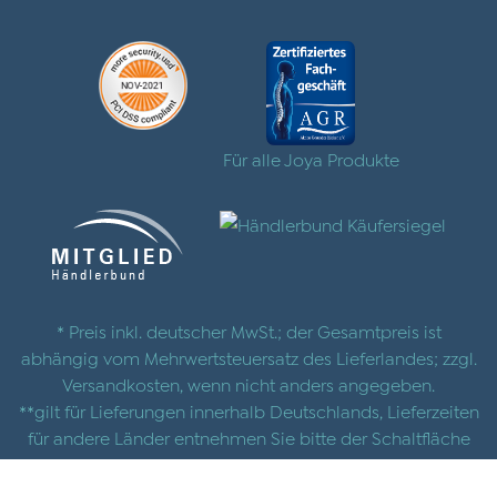
Für alle Joya Produkte
* Preis inkl. deutscher MwSt.; der Gesamtpreis ist
abhängig vom Mehrwertsteuersatz des Lieferlandes; zzgl.
Versandkosten
, wenn nicht anders angegeben.
**gilt für Lieferungen innerhalb Deutschlands, Lieferzeiten
für andere Länder entnehmen Sie bitte der Schaltfläche
mit den
Versandinformationen