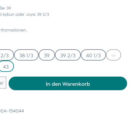
ße: 39
 kybun oder Joya: 39 2/3
Informationen.
 2/3
38 1/3
39
39 2/3
40 1/3
41
(Diese Opt
43
 Gib den gewünschten Wert ein oder benu
ar
In den Warenkorb
n
0A-154044