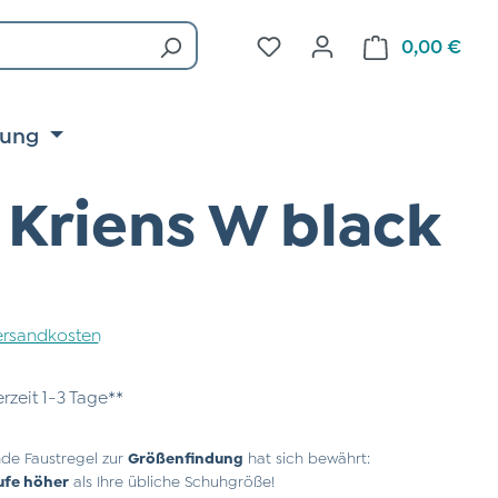
Du hast 0 Produkte auf d
0,00 €
Ware
tung
Kriens W black
 Versandkosten
erzeit 1-3 Tage**
de Faustregel zur
Größenfindung
hat sich bewährt:
ufe höher
als Ihre übliche Schuhgröße!