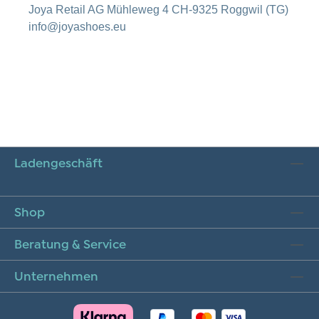
Joya Retail AG Mühleweg 4 CH-9325 Roggwil (TG)
info@joyashoes.eu
Ladengeschäft
Shop
Beratung & Service
Unternehmen