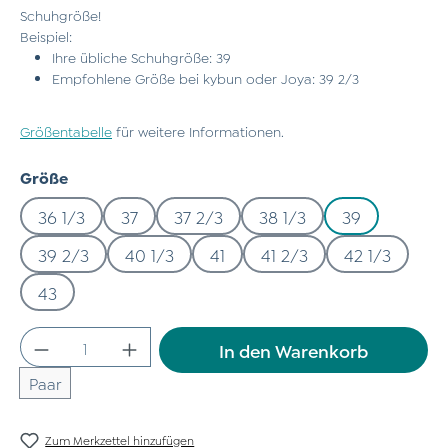
Schuhgröße!
Beispiel:
Ihre übliche Schuhgröße: 39
Empfohlene Größe bei kybun oder Joya: 39 2/3
Größentabelle
für weitere Informationen.
auswählen
Größe
36 1/3
37
37 2/3
38 1/3
39
39 2/3
40 1/3
41
41 2/3
42 1/3
43
Produkt Anzahl: Gib den gewünschten Wert
In den Warenkorb
Paar
Zum Merkzettel hinzufügen