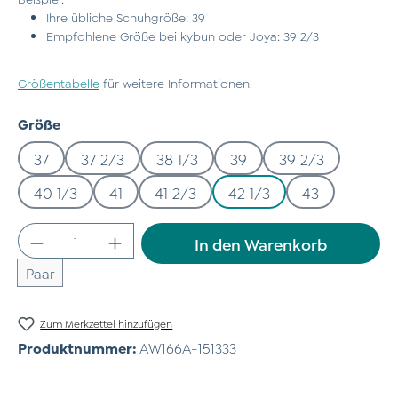
Ihre übliche Schuhgröße: 39
Empfohlene Größe bei kybun oder Joya: 39 2/3
Größentabelle
für weitere Informationen.
auswählen
Größe
37
37 2/3
38 1/3
39
39 2/3
40 1/3
41
41 2/3
42 1/3
43
Produkt Anzahl: Gib den gewünschten Wert
In den Warenkorb
Paar
Zum Merkzettel hinzufügen
Produktnummer:
AW166A-151333