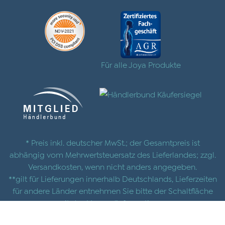
Für alle Joya Produkte
* Preis inkl. deutscher MwSt.; der Gesamtpreis ist
abhängig vom Mehrwertsteuersatz des Lieferlandes; zzgl.
Versandkosten
, wenn nicht anders angegeben.
**gilt für Lieferungen innerhalb Deutschlands, Lieferzeiten
für andere Länder entnehmen Sie bitte der Schaltfläche
mit den
Versandinformationen