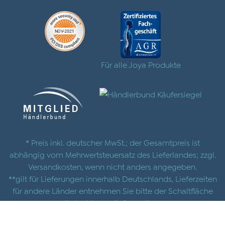
Für alle Joya Produkte
* Preis inkl. deutscher MwSt.; der Gesamtpreis ist
abhängig vom Mehrwertsteuersatz des Lieferlandes; zzgl.
Versandkosten
, wenn nicht anders angegeben.
**gilt für Lieferungen innerhalb Deutschlands, Lieferzeiten
für andere Länder entnehmen Sie bitte der Schaltfläche
mit den
Versandinformationen