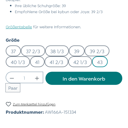
Ihre übliche Schuhgröße: 39
Empfohlene Größe bei kybun oder Joya: 39 2/3
Größentabelle
für weitere Informationen.
auswählen
Größe
37
37 2/3
38 1/3
39
39 2/3
40 1/3
41
41 2/3
42 1/3
43
Produkt Anzahl: Gib den gewünschten Wert
In den Warenkorb
Paar
Zum Merkzettel hinzufügen
Produktnummer:
AW166A-151334