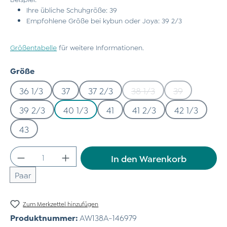
Ihre übliche Schuhgröße: 39
Empfohlene Größe bei kybun oder Joya: 39 2/3
Größentabelle
für weitere Informationen.
auswählen
Größe
36 1/3
37
37 2/3
38 1/3
39
(Diese Option ist zurzeit
(Diese Option 
39 2/3
40 1/3
41
41 2/3
42 1/3
43
Produkt Anzahl: Gib den gewünschten Wert
In den Warenkorb
Paar
Zum Merkzettel hinzufügen
Produktnummer:
AW138A-146979