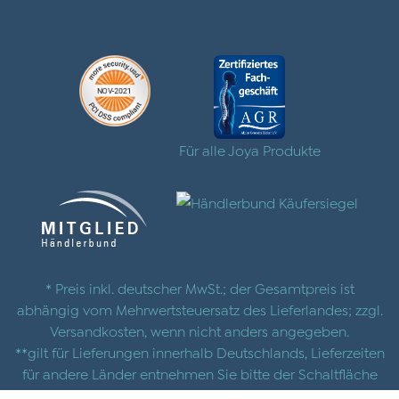
Für alle Joya Produkte
* Preis inkl. deutscher MwSt.; der Gesamtpreis ist
abhängig vom Mehrwertsteuersatz des Lieferlandes; zzgl.
Versandkosten
, wenn nicht anders angegeben.
**gilt für Lieferungen innerhalb Deutschlands, Lieferzeiten
für andere Länder entnehmen Sie bitte der Schaltfläche
mit den
Versandinformationen