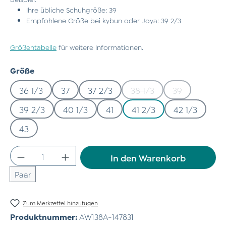
Ihre übliche Schuhgröße: 39
Empfohlene Größe bei kybun oder Joya: 39 2/3
Größentabelle
für weitere Informationen.
auswählen
Größe
36 1/3
37
37 2/3
38 1/3
39
(Diese Option ist zurzeit
(Diese Option 
39 2/3
40 1/3
41
41 2/3
42 1/3
43
Produkt Anzahl: Gib den gewünschten Wert
In den Warenkorb
Paar
Zum Merkzettel hinzufügen
Produktnummer:
AW138A-147831