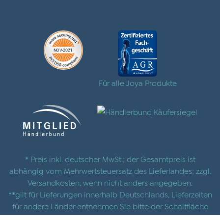
Für alle Joya Produkte
* Preis inkl. deutscher MwSt.; der Gesamtpreis ist
abhängig vom Mehrwertsteuersatz des Lieferlandes; zzgl.
Versandkosten
, wenn nicht anders angegeben.
**gilt für Lieferungen innerhalb Deutschlands, Lieferzeiten
für andere Länder entnehmen Sie bitte der Schaltfläche
mit den
Versandinformationen