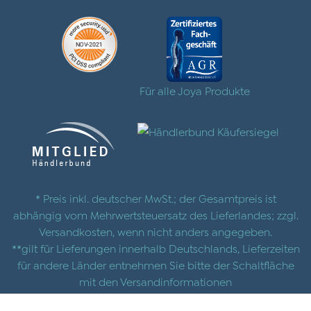
Für alle Joya Produkte
* Preis inkl. deutscher MwSt.; der Gesamtpreis ist
abhängig vom Mehrwertsteuersatz des Lieferlandes; zzgl.
Versandkosten
, wenn nicht anders angegeben.
**gilt für Lieferungen innerhalb Deutschlands, Lieferzeiten
für andere Länder entnehmen Sie bitte der Schaltfläche
mit den
Versandinformationen