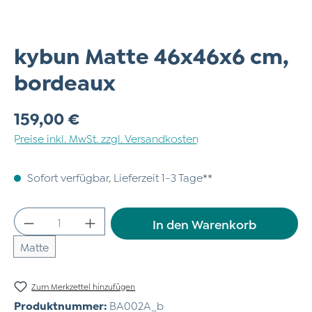
kybun Matte 46x46x6 cm,
bordeaux
Regulärer Preis:
159,00 €
Preise inkl. MwSt. zzgl. Versandkosten
Sofort verfügbar, Lieferzeit 1-3 Tage**
Produkt Anzahl: Gib den gewünschten Wert
In den Warenkorb
Matte
Zum Merkzettel hinzufügen
Produktnummer:
BA002A_b