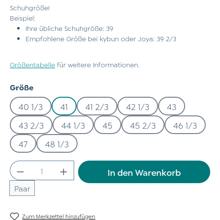
Schuhgröße!
Beispiel:
Ihre übliche Schuhgröße: 39
Empfohlene Größe bei kybun oder Joya: 39 2/3
Größentabelle
für weitere Informationen.
auswählen
Größe
40 1/3
41
41 2/3
42 1/3
43
43 2/3
44 1/3
45
45 2/3
46 1/3
47
48 1/3
Produkt Anzahl: Gib den gewünschten Wert
In den Warenkorb
Paar
Zum Merkzettel hinzufügen