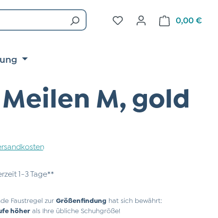
Du hast 0 Produkte auf d
0,00 €
Ware
tung
Meilen M, gold
 Versandkosten
erzeit 1-3 Tage**
de Faustregel zur
Größenfindung
hat sich bewährt:
ufe höher
als Ihre übliche Schuhgröße!