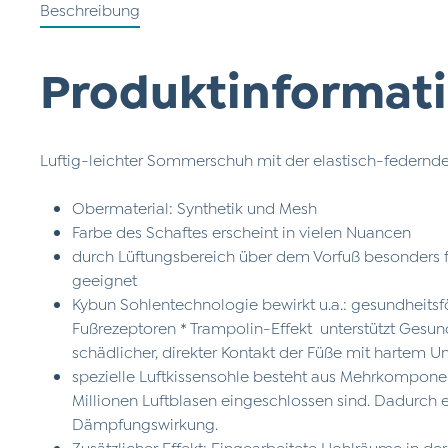
Beschreibung
Produktinformati
Luftig-leichter Sommerschuh mit der elastisch-federnde
Obermaterial: Synthetik und Mesh
Farbe des Schaftes erscheint in vielen Nuancen
durch Lüftungsbereich über dem Vorfuß besonders f
geeignet
Kybun Sohlentechnologie bewirkt u.a.: gesundheits
Fußrezeptoren * Trampolin-Effekt unterstützt Gesu
schädlicher, direkter Kontakt der Füße mit hartem U
spezielle Luftkissensohle besteht aus Mehrkompone
Millionen Luftblasen eingeschlossen sind. Dadurch 
Dämpfungswirkung.
Zusätzlicher Effekt: Eingearbeitete Hohlräume in d