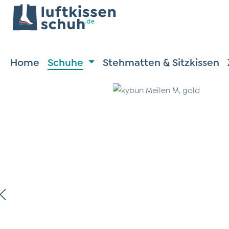
m Hauptinhalt springen
Zur Suche springen
Zur Hauptnavigation springen
Home
Schuhe
Stehmatten & Sitzkissen
ildergalerie überspringen