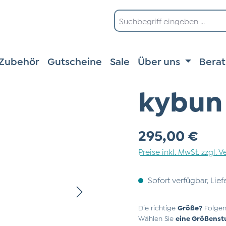
Zubehör
Gutscheine
Sale
Über uns
Bera
kybun 
Regulärer Preis:
295,00 €
Preise inkl. MwSt. zzgl.
Sofort verfügbar, Lief
Die richtige
Größe?
Folgen
Wählen Sie
eine Größenst