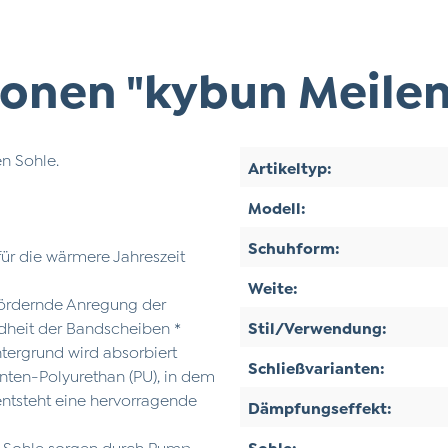
onen "kybun Meilen
n Sohle.
Artikeltyp:
Modell:
Schuhform:
ür die wärmere Jahreszeit
Weite:
fördernde Anregung der
ndheit der Bandscheiben *
Stil/Verwendung:
ntergrund wird absorbiert
Schließvarianten:
nten-Polyurethan (PU), in dem
entsteht eine hervorragende
Dämpfungseffekt:
er Sohle sorgen durch Pump-
Sohle: