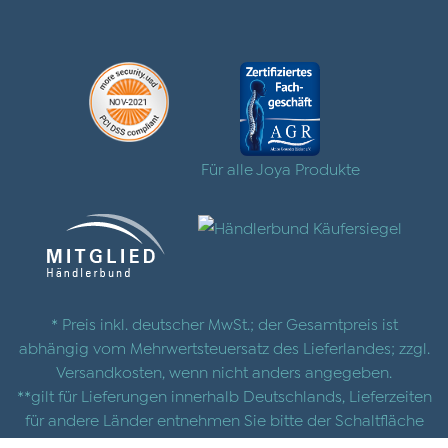
Für alle Joya Produkte
* Preis inkl. deutscher MwSt.; der Gesamtpreis ist
abhängig vom Mehrwertsteuersatz des Lieferlandes; zzgl.
Versandkosten
, wenn nicht anders angegeben.
**gilt für Lieferungen innerhalb Deutschlands, Lieferzeiten
für andere Länder entnehmen Sie bitte der Schaltfläche
mit den
Versandinformationen