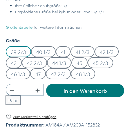
Ihre übliche Schuhgröße: 39
Empfohlene Größe bei kybun oder Joya: 39 2/3
Größentabelle
für weitere Informationen.
auswählen
Größe
39 2/3
40 1/3
41
41 2/3
42 1/3
43
43 2/3
44 1/3
45
45 2/3
46 1/3
47
47 2/3
48 1/3
Produkt Anzahl: Gib den gewünschten Wert
In den Warenkorb
Paar
Zum Merkzettel hinzufügen
Produktnummer:
AM184A / AM203A-152832