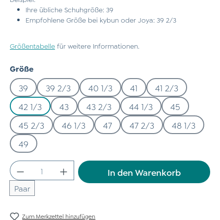
Ihre übliche Schuhgröße: 39
Empfohlene Größe bei kybun oder Joya: 39 2/3
Größentabelle
für weitere Informationen.
auswählen
Größe
39
39 2/3
40 1/3
41
41 2/3
42 1/3
43
43 2/3
44 1/3
45
45 2/3
46 1/3
47
47 2/3
48 1/3
49
Produkt Anzahl: Gib den gewünschten Wert
In den Warenkorb
Paar
Zum Merkzettel hinzufügen