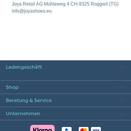
Joya Retail AG Mühleweg 4 CH-9325 Roggwil (TG)
info@joyashoes.eu
Ladengeschäft
Shop
Beratung & Service
Unternehmen