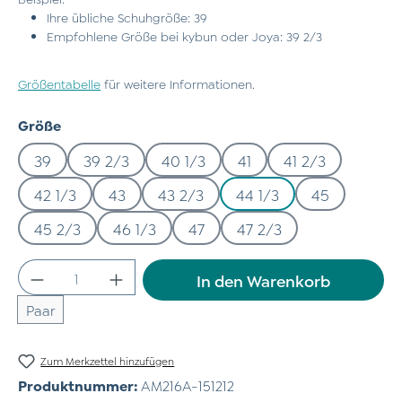
Ihre übliche Schuhgröße: 39
Empfohlene Größe bei kybun oder Joya: 39 2/3
Größentabelle
für weitere Informationen.
auswählen
Größe
39
39 2/3
40 1/3
41
41 2/3
42 1/3
43
43 2/3
44 1/3
45
45 2/3
46 1/3
47
47 2/3
Produkt Anzahl: Gib den gewünschten Wert
In den Warenkorb
Paar
Zum Merkzettel hinzufügen
Produktnummer:
AM216A-151212