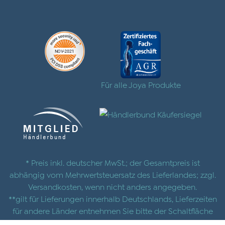
Für alle Joya Produkte
* Preis inkl. deutscher MwSt.; der Gesamtpreis ist
abhängig vom Mehrwertsteuersatz des Lieferlandes; zzgl.
Versandkosten
, wenn nicht anders angegeben.
**gilt für Lieferungen innerhalb Deutschlands, Lieferzeiten
für andere Länder entnehmen Sie bitte der Schaltfläche
mit den
Versandinformationen