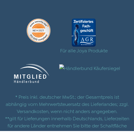
Für alle Joya Produkte
* Preis inkl. deutscher MwSt.; der Gesamtpreis ist
abhängig vom Mehrwertsteuersatz des Lieferlandes; zzgl.
Versandkosten
, wenn nicht anders angegeben.
**gilt für Lieferungen innerhalb Deutschlands, Lieferzeiten
für andere Länder entnehmen Sie bitte der Schaltfläche
mit den
Versandinformationen