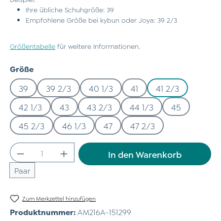
Ihre übliche Schuhgröße: 39
Empfohlene Größe bei kybun oder Joya: 39 2/3
Größentabelle
für weitere Informationen.
auswählen
Größe
39
39 2/3
40 1/3
41
41 2/3
42 1/3
43
43 2/3
44 1/3
45
45 2/3
46 1/3
47
47 2/3
Produkt Anzahl: Gib den gewünschten Wert
In den Warenkorb
Paar
Zum Merkzettel hinzufügen
Produktnummer:
AM216A-151299