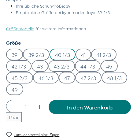
Ihre übliche Schuhgröße: 39
Empfohlene Größe bei kybun oder Joya: 39 2/3
Größentabelle
für weitere Informationen.
auswählen
Größe
39
39 2/3
40 1/3
41
41 2/3
42 1/3
43
43 2/3
44 1/3
45
45 2/3
46 1/3
47
47 2/3
48 1/3
49
Produkt Anzahl: Gib den gewünschten Wert
In den Warenkorb
Paar
Zum Merkzettel hinzufügen