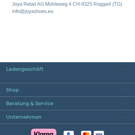
Joya Retail AG Mühleweg 4 CH-9325 Roggwil (TG)
info@joyashoes.eu
Ladengeschäft
Shop
Beratung & Service
Unternehmen