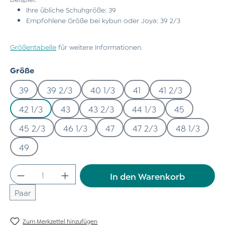
Ihre übliche Schuhgröße: 39
Empfohlene Größe bei kybun oder Joya: 39 2/3
Größentabelle
für weitere Informationen.
auswählen
Größe
39
39 2/3
40 1/3
41
41 2/3
42 1/3
43
43 2/3
44 1/3
45
45 2/3
46 1/3
47
47 2/3
48 1/3
49
Produkt Anzahl: Gib den gewünschten Wert
In den Warenkorb
Paar
Zum Merkzettel hinzufügen