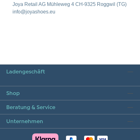
Joya Retail AG Mühleweg 4 CH-9325 Roggwil (TG)
info@joyashoes.eu
Ladengeschäft
Shop
Beratung & Service
Unternehmen