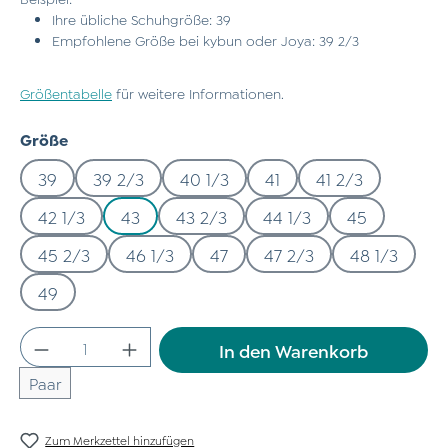
Ihre übliche Schuhgröße: 39
Empfohlene Größe bei kybun oder Joya: 39 2/3
Größentabelle
für weitere Informationen.
auswählen
Größe
39
39 2/3
40 1/3
41
41 2/3
42 1/3
43
43 2/3
44 1/3
45
45 2/3
46 1/3
47
47 2/3
48 1/3
49
Produkt Anzahl: Gib den gewünschten Wert
In den Warenkorb
Paar
Zum Merkzettel hinzufügen