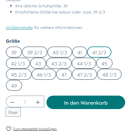
Ihre übliche Schuhgröße: 39
Empfohlene Größe bei kybun oder Joya: 39 2/3
Größentabelle
für weitere Informationen.
auswählen
Größe
39
39 2/3
40 1/3
41
41 2/3
42 1/3
43
43 2/3
44 1/3
45
45 2/3
46 1/3
47
47 2/3
48 1/3
49
Produkt Anzahl: Gib den gewünschten Wert
In den Warenkorb
Paar
Zum Merkzettel hinzufügen