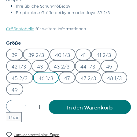
Ihre übliche Schuhgröße: 39
Empfohlene Größe bei kybun oder Joya: 39 2/3
Größentabelle
für weitere Informationen.
auswählen
Größe
39
39 2/3
40 1/3
41
41 2/3
42 1/3
43
43 2/3
44 1/3
45
45 2/3
46 1/3
47
47 2/3
48 1/3
49
Produkt Anzahl: Gib den gewünschten Wert
In den Warenkorb
Paar
Zum Merkzettel hinzufügen