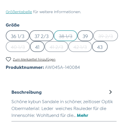
Größentabelle
für weitere Informationen.
auswählen
Größe
36 1/3
37 2/3
38 1/3
39
39 2/3
(Diese Option ist zurzeit nicht 
(Diese Opti
40 1/3
41
41 2/3
42 1/3
43
(Diese Option ist zurzeit nicht verfügbar.)
(Diese Option ist zurzeit nicht verfü
(Diese Option ist zurzeit
Zum Merkzettel hinzufügen
Produktnummer:
AW045A-140084
Beschreibung
Schöne kybun Sandale in schöner, zeitloser Optik
Obermaterial: Leder weiches Rauleder für die
Innensohle: Wohltuend für die…
Mehr