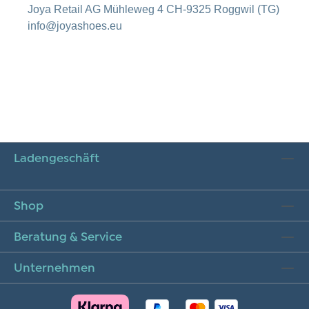
Joya Retail AG Mühleweg 4 CH-9325 Roggwil (TG)
info@joyashoes.eu
Ladengeschäft
Shop
Beratung & Service
Unternehmen