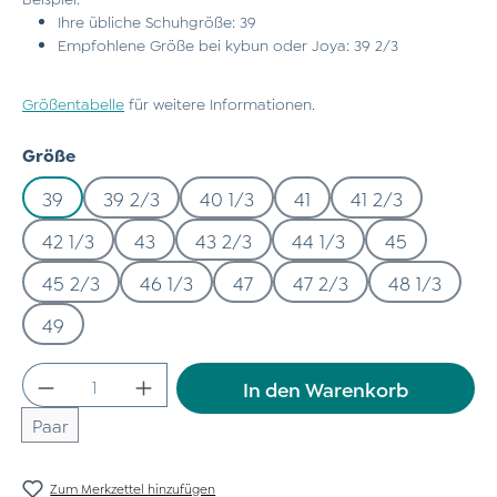
Ihre übliche Schuhgröße: 39
Empfohlene Größe bei kybun oder Joya: 39 2/3
Größentabelle
für weitere Informationen.
auswählen
Größe
39
39 2/3
40 1/3
41
41 2/3
42 1/3
43
43 2/3
44 1/3
45
45 2/3
46 1/3
47
47 2/3
48 1/3
49
Produkt Anzahl: Gib den gewünschten Wert
In den Warenkorb
Paar
Zum Merkzettel hinzufügen