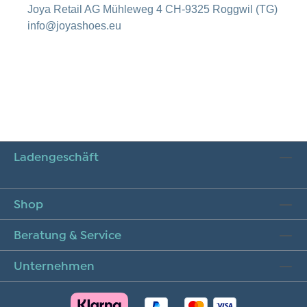
Joya Retail AG Mühleweg 4 CH-9325 Roggwil (TG)
info@joyashoes.eu
Ladengeschäft
Shop
Beratung & Service
Unternehmen