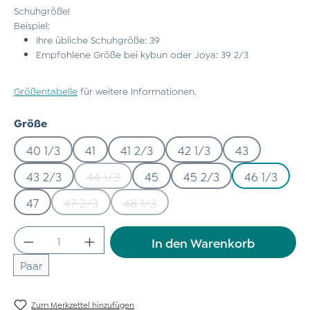
Schuhgröße!
Beispiel:
Ihre übliche Schuhgröße: 39
Empfohlene Größe bei kybun oder Joya: 39 2/3
Größentabelle
für weitere Informationen.
auswählen
Größe
40 1/3
41
41 2/3
42 1/3
43
43 2/3
44 1/3
45
45 2/3
46 1/3
(Diese Option ist zurzeit nicht verfügbar.)
47
47 2/3
48 1/3
(Diese Option ist zurzeit nicht verfügbar.)
(Diese Option ist zurzeit nicht verfü
Produkt Anzahl: Gib den gewünschten Wert
In den Warenkorb
Paar
Zum Merkzettel hinzufügen