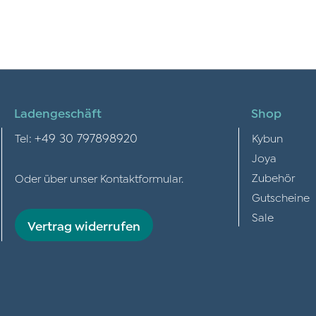
Ladengeschäft
Shop
+49 30 797898920
Tel:
Kybun
Joya
Zubehör
Oder über unser
Kontaktformular
.
Gutscheine
Sale
Vertrag widerrufen