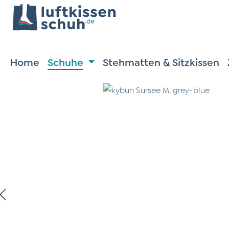
m Hauptinhalt springen
Zur Suche springen
Zur Hauptnavigation springen
Home
Schuhe
Stehmatten & Sitzkissen
ildergalerie überspringen