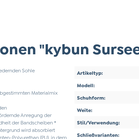
onen "kybun Sursee
-federnden Sohle
Artikeltyp:
Modell:
 abgestimmten Materialmix
Schuhform:
nden
Weite:
fördernde Anregung der
ndheit der Bandscheiben *
Stil/Verwendung:
ntergrund wird absorbiert
Schließvarianten:
nten-Polyurethan (PU), in dem