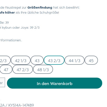
de Faustregel zur
Größenfindung
hat sich bewährt:
ufe höher
als Ihre übliche Schuhgröße!
ße: 39
 kybun oder Joya: 39 2/3
Informationen.
 2/3
42 1/3
43
43 2/3
44 1/3
45
47
47 2/3
48 1/3
 Gib den gewünschten Wert ein oder benu
ar
In den Warenkorb
n
2A / KY514A-147489