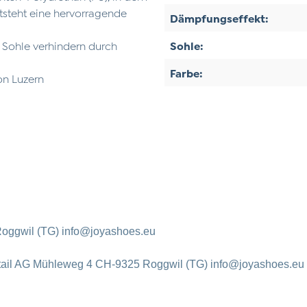
ntsteht eine hervorragende
Dämpfungseffekt:
r Sohle verhindern durch
Sohle:
Farbe:
on Luzern
oggwil (TG) info@joyashoes.eu
tail AG Mühleweg 4 CH-9325 Roggwil (TG) info@joyashoes.eu