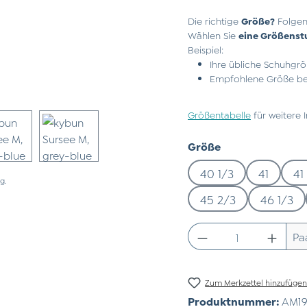
Die richtige
Größe?
Folgen
Wählen Sie
eine Größenst
Beispiel:
Ihre übliche Schuhgrö
Empfohlene Größe bei
Größentabelle
für weitere 
auswählen
Größe
40 1/3
41
41
g.
45 2/3
46 1/3
Produkt Anzahl:
Pa
Zum Merkzettel hinzufüge
Produktnummer:
AM19