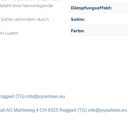
ntsteht eine hervorragende
Dämpfungseffekt:
r Sohle verhindern durch
Sohle:
Farbe:
on Luzern
oggwil (TG) info@joyashoes.eu
tail AG Mühleweg 4 CH-9325 Roggwil (TG) info@joyashoes.eu