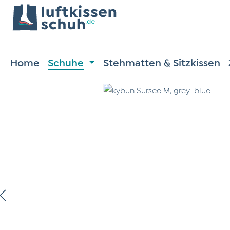
m Hauptinhalt springen
Zur Suche springen
Zur Hauptnavigation springen
Home
Schuhe
Stehmatten & Sitzkissen
ildergalerie überspringen