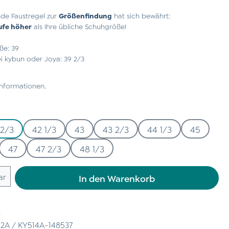
de Faustregel zur
Größenfindung
hat sich bewährt:
ufe höher
als Ihre übliche Schuhgröße!
ße: 39
 kybun oder Joya: 39 2/3
Informationen.
 2/3
42 1/3
43
43 2/3
44 1/3
45
47
47 2/3
48 1/3
 Gib den gewünschten Wert ein oder benu
ar
In den Warenkorb
n
2A / KY514A-148537