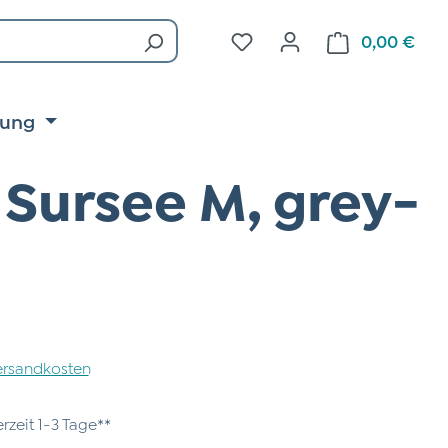
Du hast 0 Produkte auf d
0,00 €
Ware
tung
Sursee M, grey-
 Versandkosten
erzeit 1-3 Tage**