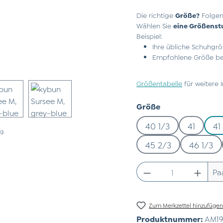
Die richtige
Größe?
Folgen
Wählen Sie
eine Größenst
Beispiel:
Ihre übliche Schuhgrö
Empfohlene Größe bei
Größentabelle
für weitere 
auswählen
Größe
40 1/3
41
41
g.
45 2/3
46 1/3
Produkt Anzahl:
Pa
Zum Merkzettel hinzufüge
Produktnummer:
AM19