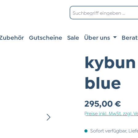
Zubehör
Gutscheine
Sale
Über uns
Bera
kybun 
blue
Regulärer Preis:
295,00 €
Preise inkl. MwSt. zzgl.
Sofort verfügbar, Lief