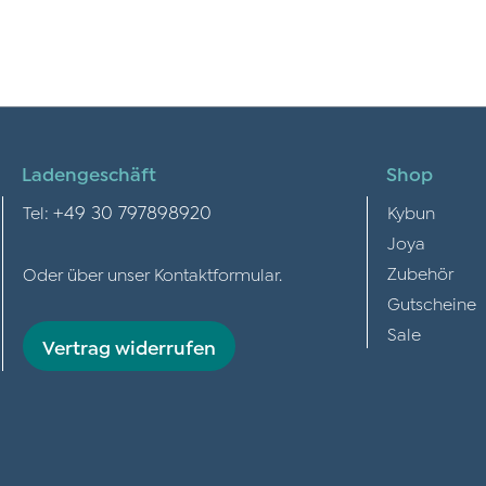
Ladengeschäft
Shop
+49 30 797898920
Tel:
Kybun
Joya
Zubehör
Oder über unser
Kontaktformular
.
Gutscheine
Sale
Vertrag widerrufen