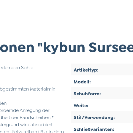
onen "kybun Sursee
-federnden Sohle
Artikeltyp:
Modell:
 abgestimmten Materialmix
Schuhform:
nden
Weite:
fördernde Anregung der
ndheit der Bandscheiben *
Stil/Verwendung:
ntergrund wird absorbiert
Schließvarianten:
nten-Polyurethan (PU), in dem