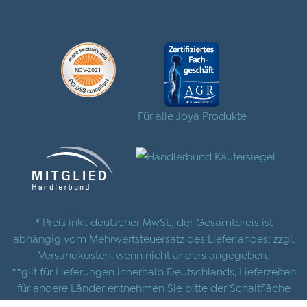
Für alle Joya Produkte
* Preis inkl. deutscher MwSt.; der Gesamtpreis ist
abhängig vom Mehrwertsteuersatz des Lieferlandes; zzgl.
Versandkosten
, wenn nicht anders angegeben.
**gilt für Lieferungen innerhalb Deutschlands, Lieferzeiten
für andere Länder entnehmen Sie bitte der Schaltfläche
mit den
Versandinformationen