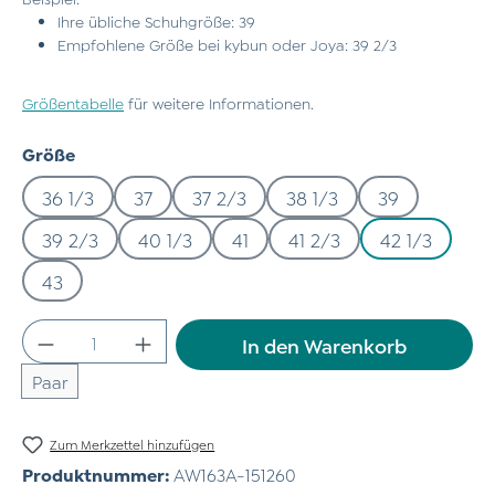
Ihre übliche Schuhgröße: 39
Empfohlene Größe bei kybun oder Joya: 39 2/3
Größentabelle
für weitere Informationen.
auswählen
Größe
36 1/3
37
37 2/3
38 1/3
39
39 2/3
40 1/3
41
41 2/3
42 1/3
43
Produkt Anzahl: Gib den gewünschten Wert
In den Warenkorb
Paar
Zum Merkzettel hinzufügen
Produktnummer:
AW163A-151260