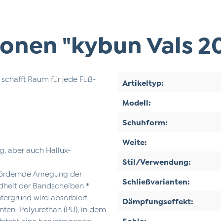
onen "kybun Vals 20
 schafft Raum für jede Fuß-
Artikeltyp:
Modell:
Schuhform:
Weite:
, aber auch Hallux-
Stil/Verwendung:
fördernde Anregung der
Schließvarianten:
ndheit der Bandscheiben *
ntergrund wird absorbiert
Dämpfungseffekt:
nten-Polyurethan (PU), in dem
ntsteht eine hervorragende
Sohle: