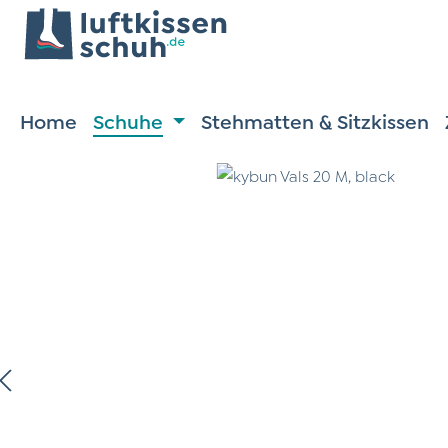
m Hauptinhalt springen
Zur Suche springen
Zur Hauptnavigation springen
Home
Schuhe
Stehmatten & Sitzkissen
ildergalerie überspringen