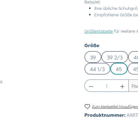
Beispiel:
Ihre übliche Schuhgrö
Empfohlene Größe bei
Größentabelle
für weitere 
auswählen
Größe
39
39 2/3
4
44 1/3
45
4
g.
Produkt Anzahl:
Pa
Zum Merkzettel hinzufüge
Produktnummer:
AM17