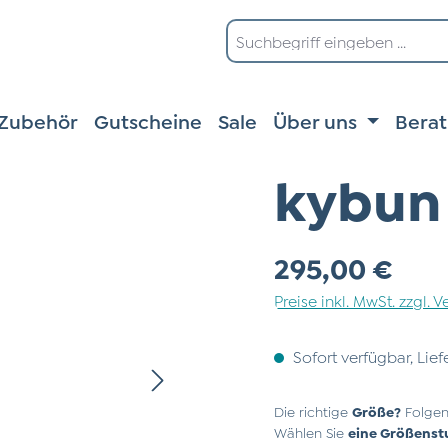
Zubehör
Gutscheine
Sale
Über uns
Bera
kybun 
Regulärer Preis:
295,00 €
Preise inkl. MwSt. zzgl.
Sofort verfügbar, Lief
Die richtige
Größe?
Folgen
Wählen Sie
eine Größenst