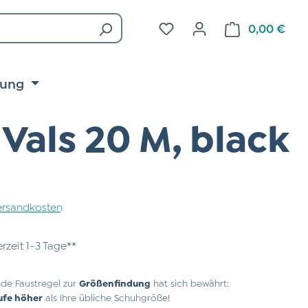
Du hast 0 Produkte auf d
0,00 €
Ware
tung
Vals 20 M, black
 Versandkosten
erzeit 1-3 Tage**
de Faustregel zur
Größenfindung
hat sich bewährt:
ufe höher
als Ihre übliche Schuhgröße!