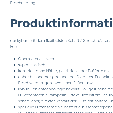
Beschreibung
Produktinformati
der kybun mit dem flexibelsten Schaft / Stretch-Material
Form
Obermaterial: Lycra
super elastisch
komplett ohne Nähte, passt sich jeder Fußform an
daher besonderes geeignet bei Diabetes-Erkrankung
Beschwerden, geschwollenen Füßen usw.
kybun Sohlentechnologie bewirkt u.a.: gesundheits
Fußrezeptoren * Trampolin-Effekt unterstützt Gesu
schädlicher, direkter Kontakt der Füße mit hartem U
spezielle Luftkissensohle besteht aus Mehrkompone
Millionen Luftblasen eingeschlossen sind. Daraus e