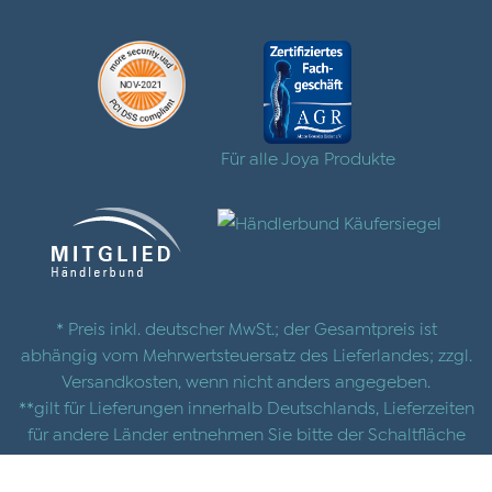
Für alle Joya Produkte
* Preis inkl. deutscher MwSt.; der Gesamtpreis ist
abhängig vom Mehrwertsteuersatz des Lieferlandes; zzgl.
Versandkosten
, wenn nicht anders angegeben.
**gilt für Lieferungen innerhalb Deutschlands, Lieferzeiten
für andere Länder entnehmen Sie bitte der Schaltfläche
mit den
Versandinformationen