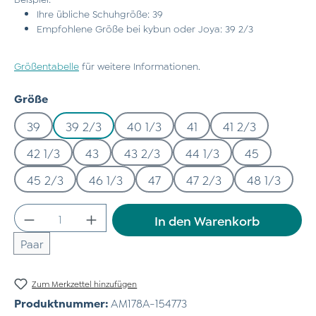
Ihre übliche Schuhgröße: 39
Empfohlene Größe bei kybun oder Joya: 39 2/3
Größentabelle
für weitere Informationen.
auswählen
Größe
39
39 2/3
40 1/3
41
41 2/3
42 1/3
43
43 2/3
44 1/3
45
45 2/3
46 1/3
47
47 2/3
48 1/3
Produkt Anzahl: Gib den gewünschten Wert
In den Warenkorb
Paar
Zum Merkzettel hinzufügen
Produktnummer:
AM178A-154773