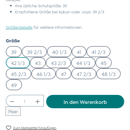
Ihre übliche Schuhgröße: 39
Empfohlene Größe bei kybun oder Joya: 39 2/3
Größentabelle
für weitere Informationen.
auswählen
Größe
39
39 2/3
40 1/3
41
41 2/3
42 1/3
43
43 2/3
44 1/3
45
45 2/3
46 1/3
47
47 2/3
48 1/3
49
Produkt Anzahl: Gib den gewünschten Wert
In den Warenkorb
Paar
Zum Merkzettel hinzufügen