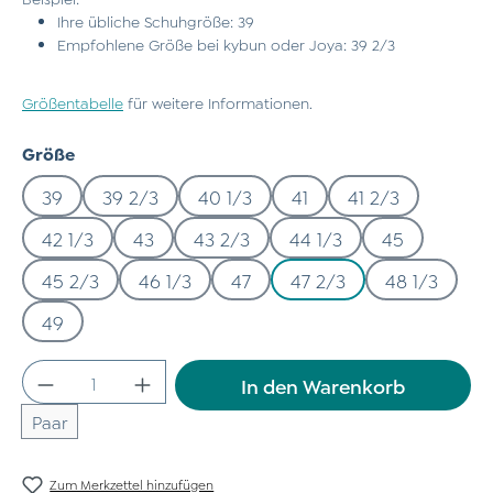
Ihre übliche Schuhgröße: 39
Empfohlene Größe bei kybun oder Joya: 39 2/3
Größentabelle
für weitere Informationen.
auswählen
Größe
39
39 2/3
40 1/3
41
41 2/3
42 1/3
43
43 2/3
44 1/3
45
45 2/3
46 1/3
47
47 2/3
48 1/3
49
Produkt Anzahl: Gib den gewünschten Wert
In den Warenkorb
Paar
Zum Merkzettel hinzufügen