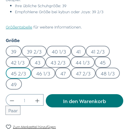
Ihre übliche Schuhgröße: 39
Empfohlene Größe bei kybun oder Joya: 39 2/3
Größentabelle
für weitere Informationen.
auswählen
Größe
39
39 2/3
40 1/3
41
41 2/3
42 1/3
43
43 2/3
44 1/3
45
45 2/3
46 1/3
47
47 2/3
48 1/3
49
Produkt Anzahl: Gib den gewünschten Wert
In den Warenkorb
Paar
Zum Merkzettel hinzufügen