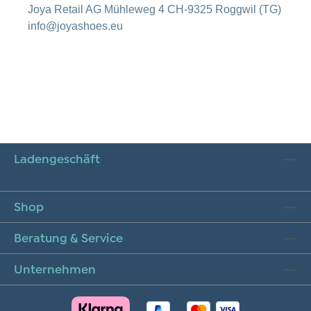
Joya Retail AG Mühleweg 4 CH-9325 Roggwil (TG)
info@joyashoes.eu
Ladengeschäft
Shop
Beratung & Service
Unternehmen