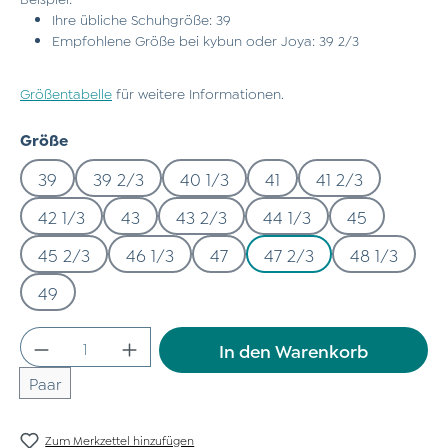
Ihre übliche Schuhgröße: 39
Empfohlene Größe bei kybun oder Joya: 39 2/3
Größentabelle
für weitere Informationen.
auswählen
Größe
39
39 2/3
40 1/3
41
41 2/3
42 1/3
43
43 2/3
44 1/3
45
45 2/3
46 1/3
47
47 2/3
48 1/3
49
Produkt Anzahl: Gib den gewünschten Wert
In den Warenkorb
Paar
Zum Merkzettel hinzufügen