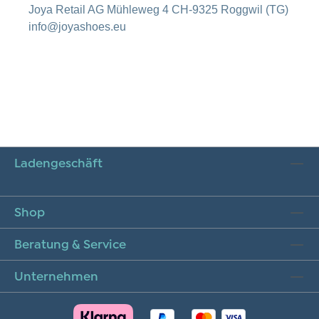
Joya Retail AG Mühleweg 4 CH-9325 Roggwil (TG)
info@joyashoes.eu
Ladengeschäft
Shop
Beratung & Service
Unternehmen