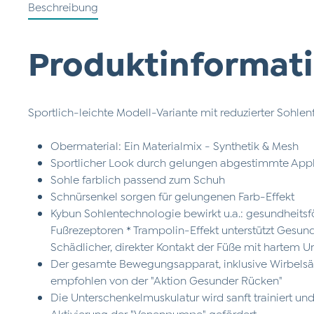
Beschreibung
Produktinformati
Sportlich-leichte Modell-Variante mit reduzierter Sohle
Obermaterial: Ein Materialmix - Synthetik & Mesh
Sportlicher Look durch gelungen abgestimmte App
Sohle farblich passend zum Schuh
Schnürsenkel sorgen für gelungenen Farb-Effekt
Kybun Sohlentechnologie bewirkt u.a.: gesundheits
Fußrezeptoren * Trampolin-Effekt unterstützt Gesun
Schädlicher, direkter Kontakt der Füße mit hartem U
Der gesamte Bewegungsapparat, inklusive Wirbelsäul
empfohlen von der "Aktion Gesunder Rücken"
Die Unterschenkelmuskulatur wird sanft trainiert und
Aktivierung der "Venenpumpe" gefördert