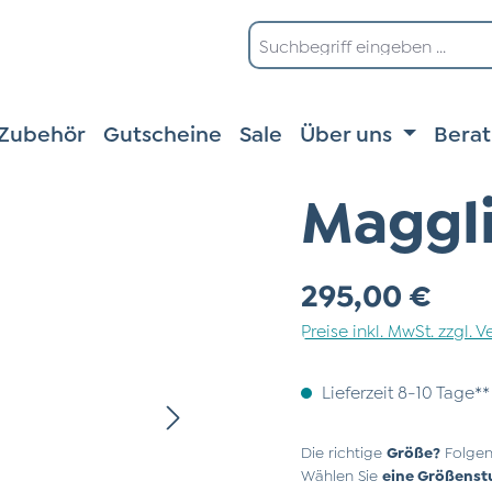
Zubehör
Gutscheine
Sale
Über uns
Bera
Maggl
Regulärer Preis:
295,00 €
Preise inkl. MwSt. zzgl.
Lieferzeit 8-10 Tage**
Die richtige
Größe?
Folgen
Wählen Sie
eine Größenst