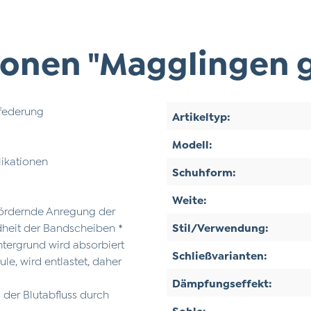
onen "Magglingen g
nfederung
Artikeltyp:
Modell:
likationen
Schuhform:
Weite:
fördernde Anregung der
dheit der Bandscheiben *
Stil/Verwendung:
ntergrund wird absorbiert
Schließvarianten:
e, wird entlastet, daher
Dämpfungseffekt:
 der Blutabfluss durch
Sohle: