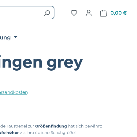
Du hast 0 Produkte auf d
0,00 €
Ware
tung
ingen grey
 Versandkosten
de Faustregel zur
Größenfindung
hat sich bewährt:
ufe höher
als Ihre übliche Schuhgröße!