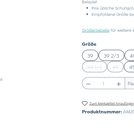
Beispiel:
Ihre übliche Schuhgrö
Empfohlene Größe bei
Größentabelle
für weitere 
auswählen
Größe
39
39 2/3
4
44 1/3
45
4
(Diese Option ist zu
(Diese Op
g.
Produkt Anzahl:
Pa
Zum Merkzettel hinzufüge
Produktnummer:
AM20