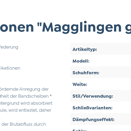
onen "Magglingen g
nfederung
Artikeltyp:
Modell:
likationen
Schuhform:
Weite:
fördernde Anregung der
dheit der Bandscheiben *
Stil/Verwendung:
ntergrund wird absorbiert
Schließvarianten:
e, wird entlastet, daher
Dämpfungseffekt:
 der Blutabfluss durch
Sohle: