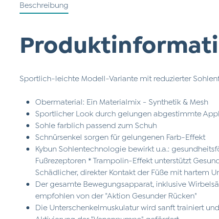
Beschreibung
Produktinformati
Sportlich-leichte Modell-Variante mit reduzierter Sohle
Obermaterial: Ein Materialmix - Synthetik & Mesh
Sportlicher Look durch gelungen abgestimmte App
Sohle farblich passend zum Schuh
Schnürsenkel sorgen für gelungenen Farb-Effekt
Kybun Sohlentechnologie bewirkt u.a.: gesundheits
Fußrezeptoren * Trampolin-Effekt unterstützt Gesun
Schädlicher, direkter Kontakt der Füße mit hartem U
Der gesamte Bewegungsapparat, inklusive Wirbelsäul
empfohlen von der "Aktion Gesunder Rücken"
Die Unterschenkelmuskulatur wird sanft trainiert und
Aktivierung der "Venenpumpe" gefördert