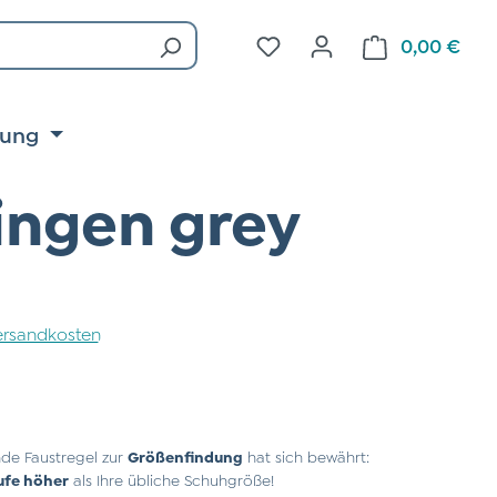
Du hast 0 Produkte auf d
0,00 €
Ware
tung
ingen grey
 Versandkosten
de Faustregel zur
Größenfindung
hat sich bewährt:
ufe höher
als Ihre übliche Schuhgröße!