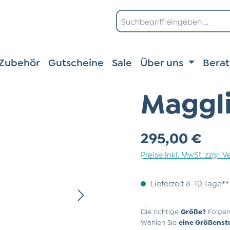
Zubehör
Gutscheine
Sale
Über uns
Bera
Maggl
Regulärer Preis:
295,00 €
Preise inkl. MwSt. zzgl.
Lieferzeit 8-10 Tage**
Die richtige
Größe?
Folgen
Wählen Sie
eine Größenst