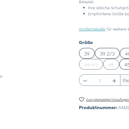
Beispiel:
Ihre übliche Schuhgrö
Empfohlene Größe bei
Größentabelle
für weitere 
auswählen
Größe
39
39 2/3
4
44 1/3
45
4
(Diese Option ist zu
(Diese Op
g.
Produkt Anzahl:
Pa
Zum Merkzettel hinzufüge
Produktnummer:
AM20