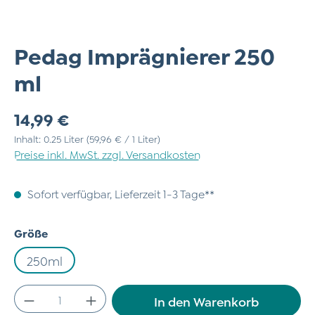
Pedag Imprägnierer 250
ml
Regulärer Preis:
14,99 €
Inhalt:
0.25 Liter
(59,96 € / 1 Liter)
Preise inkl. MwSt. zzgl. Versandkosten
Sofort verfügbar, Lieferzeit 1-3 Tage**
auswählen
Größe
250ml
Produkt Anzahl: Gib den gewünschten Wert
In den Warenkorb