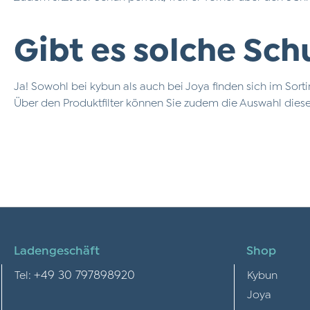
Gibt es solche Sc
Ja! Sowohl bei kybun als auch bei Joya finden sich im Sor
Über den Produktfilter können Sie zudem die Auswahl die
Ladengeschäft
Shop
+49 30 797898920
Tel:
Kybun
Joya