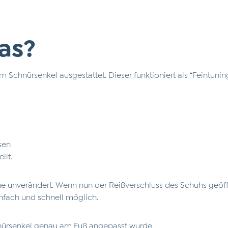
as?
Schnürsenkel ausgestattet. Dieser funktioniert als “Feintuning
ssen
llt.
 unverändert. Wenn nun der Reißverschluss des Schuhs geöffne
nfach und schnell möglich.
Chnürsenkel genau am Fuß angepasst wurde.