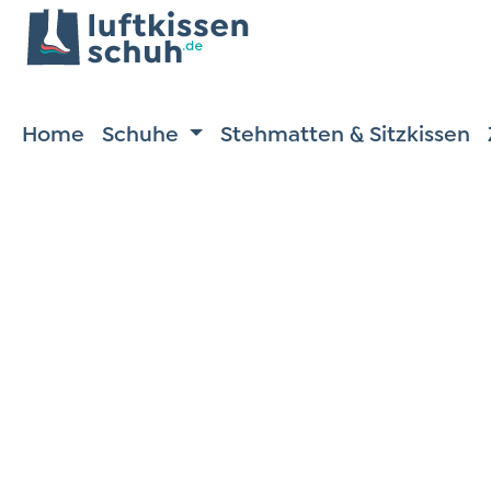
m Hauptinhalt springen
Zur Suche springen
Zur Hauptnavigation springen
Home
Schuhe
Stehmatten & Sitzkissen